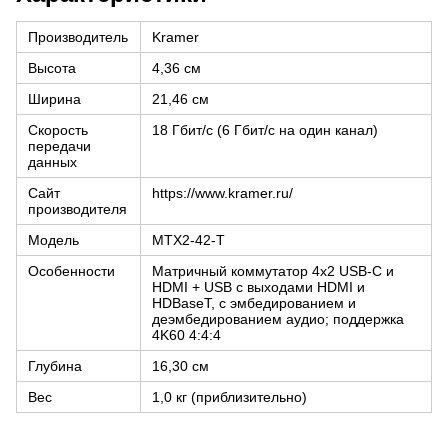
Производитель
Kramer
Высота
4,36 см
Ширина
21,46 см
Скорость
18 Гбит/с (6 Гбит/с на один канал)
передачи
данных
Сайт
https://www.kramer.ru/
производителя
Модель
MTX2-42-T
Особенности
Матричный коммутатор 4х2 USB-C и
HDMI + USB с выходами HDMI и
HDBaseT, с эмбедированием и
деэмбедированием аудио; поддержка
4K60 4:4:4
Глубина
16,30 см
Вес
1,0 кг (приблизительно)