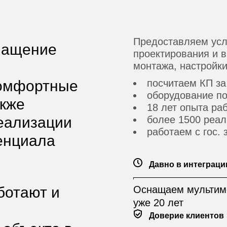
Предоставляем усл
нащение
проектирования и 
м
монтажа, настройки
комфортные
посчитаем КП за
оборудование по
акже
18 лет опыта ра
еализации
более 1500 реал
работаем с гос.
енциала
Давно в интеграци
ботают и
Оснащаем мультим
уже 20 лет
Доверие клиентов