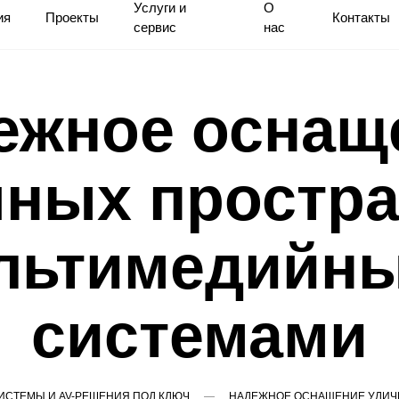
Услуги и
О
ия
Проекты
Контакты
сервис
нас
ежное оснащ
чных простра
льтимедийн
системами
СТЕМЫ И AV-РЕШЕНИЯ ПОД КЛЮЧ
НАДЕЖНОЕ ОСНАЩЕНИЕ УЛИЧ