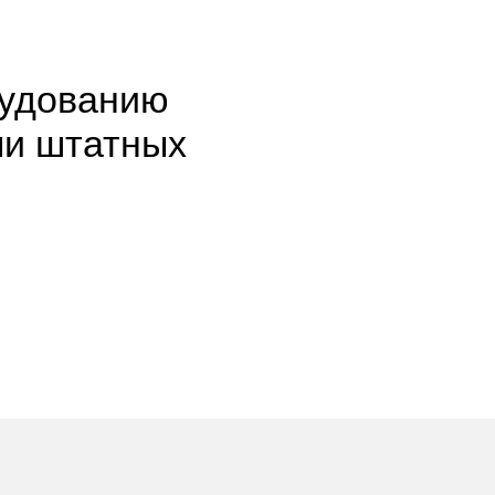
рудованию
ми штатных