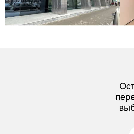
Ост
пере
выб