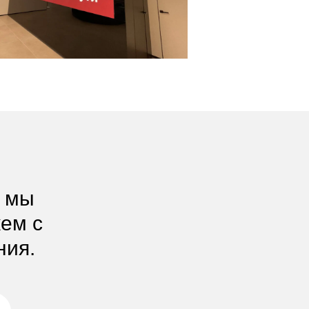
, мы
жем с
ния.