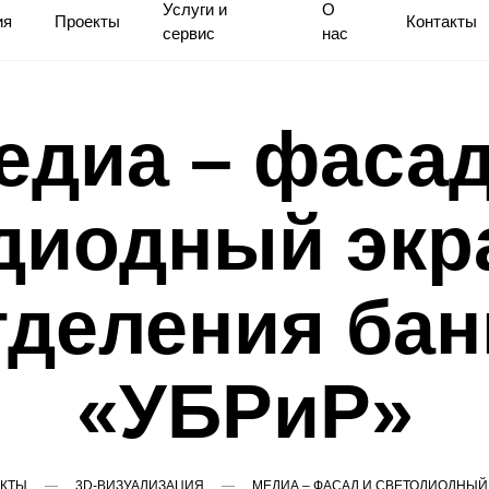
Услуги и
О
ия
Проекты
Контакты
сервис
нас
едиа – фасад
диодный экр
тделения бан
«УБРиР»
КТЫ
3D-ВИЗУАЛИЗАЦИЯ
МЕДИА – ФАСАД И СВЕТОДИОДНЫЙ 