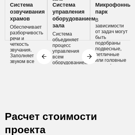
Система
Система
Микрофонный
озвучивания
управления
парк
храмов
оборудованием
В
зала
зависимости
Обеспечивает
от задач могут
разборчивость
Система
быть
речи и
объединяет
подобраны
четкость
процесс
подвесные,
звучания.
управления
петличные
Заполняет
всем
или головные
звуком все
оборудованием
микрофоны
пространство
религиозного
комплекса
Расчет стоимости
проекта